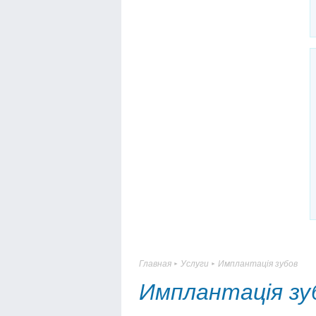
Главная
Услуги
Имплантацiя зубов
►
►
Имплантацiя зу