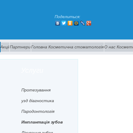
Поделиться:
Акцii
Партнери
Головна Косметична стоматологiя
О нас Космет
Услуги
Протезування
узд дiагностика
Пародонтологiя
Имплантацiя зубов
Лiкування зубов