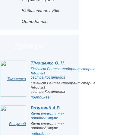
Вiдбiлювання зубiв
Ортодонтiя
Доктора
Тiмошенко О. Н.
Гiгiєнiст.Рентгенлаборант.старша
медична
сестра.Космiтолог
Гiгiєнiст.Рентгенлаборант.старша
медична
сестра.Космiтолог
подробнее
Розумний А.В.
Лiкар стоматолог-
ортопед,хiрург
Лiкар стоматолог-
ортопед,хiрург
подробнее