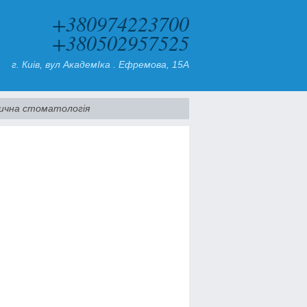
+380974223700
+380502957525
г. Киiв, вул АкадемІка . Ефремова, 15A
ична стоматологiя