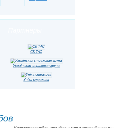
Партнеры
СК ТАС
Украiнская страховая група
Унiка страхова
бов
Имплантация зубов - это одно из самых востребованных и