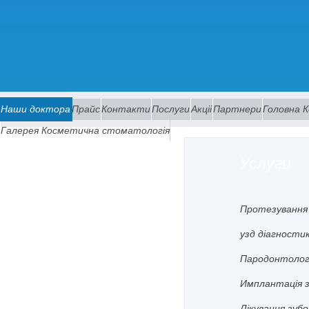
Наши доктора
Прайс
Контакти
Послуги
Акцii
Партнери
Головна 
Галерея Косметична стоматологiя
Услуги
Протезування
узд дiагности
Пародонтолог
Имплантацiя 
Лiкування зубо