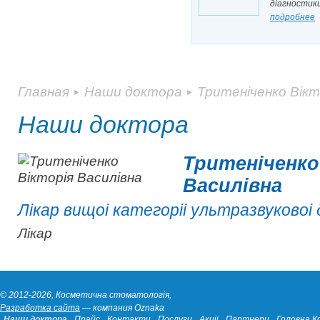
дiагностик
подробнее
Главная
Наши доктора
Тритенiченко Вiкт
►
►
Наши доктора
Тритенiченко
Василiвна
Лiкар вищоi категорii ультразвуковоi
Лiкар
© 2012-2026, Косметична стоматологiя,
Разработка сайта
— компания Oznaka
Наши доктора
Прайс
Контакти
Послуги
Акцii
Партнери
Головна К