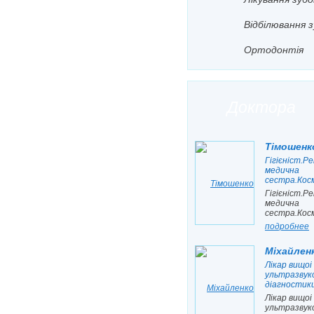
Вiдбiлювання з
Ортодонтiя
Доктора
Тiмошенко
Гiгiєнiст.
медична
сестра.Кос
Гiгiєнiст.
медична
сестра.Кос
подробнее
Мiхайлен
Лiкар вищоi
ультразвук
дiагностик
Лiкар вищоi
ультразвук